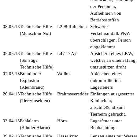
der Personen,
Aufnehmen von
Betriebsstoffen
08.05.13
Technische Hilfe
L298 Ruhleben
Schwerer
(Mensch in Not)
Verkehrsunfall: PKW
überschlagen, Person
eingeklemmt
05.05.13
Technische Hilfe
L47 -> A7
Absichern eines LKW,
(Sonstige
welcher an einem Hang
Technische Hilfe)
umzustürzen droht
02.05.13
Brand oder
Wollm
Ablöschen eines
Explosion
unkontrollierten
(Kleinbrand)
Lagerfeuers
20.04.13
Technische Hilfe
Brahmseeredder
Einfangen ausgesetzter
(Tiere/Insekten)
Kaninchen,
anschließend zum
Tierheim gebracht.
03.04.13
Fehlalarm
Hörn
Lagerfeuer unter
(Blinder Alarm)
Beobachtung
09.02.13
Technische Hilfe
Hasselkrug
Lenzen eines mit Wasse