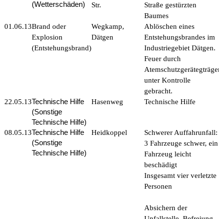
(Wetterschäden)
Str.
Straße gestürzten
Baumes
01.06.13
Brand oder
Wegkamp,
Ablöschen eines
Explosion
Dätgen
Entstehungsbrandes im
(Entstehungsbrand)
Industriegebiet Dätgen.
Feuer durch
Atemschutzgerätegträge
unter Kontrolle
gebracht.
Technische Hilfe
22.05.13
Hasenweg
Technische Hilfe
(Sonstige
Technische Hilfe)
Technische Hilfe
08.05.13
Heidkoppel
Schwerer Auffahrunfall:
(Sonstige
3 Fahrzeuge schwer, ein
Technische Hilfe)
Fahrzeug leicht
beschädigt
Insgesamt vier verletzte
Personen
Absichern der
Unfallstelle, Befreiung