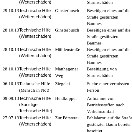
(Wetterschäden)
Sturmschäden
Technische Hilfe
29.10.13
Ginsterbusch
Beseitigen eines auf die
(Wetterschäden)
Straße gestürzten
Baumes
Technische Hilfe
28.10.13
Ginsterbusch
Beseitigen eines auf die
(Wetterschäden)
Straße gestürzten
Baumes
Technische Hilfe
28.10.13
Mühlenstraße
Beseitigen eines auf die
(Wetterschäden)
Straße gestürzten
Baumes
Technische Hilfe
28.10.13
Manhagener
Beseitigung von
(Wetterschäden)
Weg
Sturmschäden
06.10.13
Technische Hilfe
Ziegelei
Suche einer vermissten
(Mensch in Not)
Person
Technische Hilfe
09.09.13
Heidkoppel
Aufnahme von
(Sonstige
Betriebsstoffen nach
Technische Hilfe)
Verkehrsunfall
Technische Hilfe
27.07.13
Zur Försterei
Fehlalarm: auf die Straß
(Wetterschäden)
gestürzter Baum bereits
beseitigt