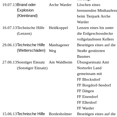
Brand oder
19.07.13
Arche Warder
Löschen eines
Explosion
brennenden Misthaufen
(Kleinbrand)
beim Tierpark Arche
Warder
16.07.13
Technische Hilfe
Heidkoppel
Lenzen eines bis unter
(Lenzen)
die Erdgeschossdecke
vollgelaufenen Kellers
Technische Hilfe
29.06.13
Manhagener
Beseitigen eines auf die
(Wetterschäden)
Weg
Straße gestürzten
Baumes
27.06.13
Sonstiger Einsatz
Am Waldheim
Übungseinsatz Amt
(Sonstiger Einsatz)
Nortorfer Land
gemeinsam mit
FF Blocksdorf
FF Borgdorf-Seedorf
FF Dätgen
FF Eisendorf
FF Ellerdorf
FF Warder
Technische Hilfe
15.06.13
Bordesholmer
Beseitigen eines auf die