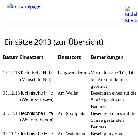
Einsätze 2013
(zur Übersicht)
Datum
Einsatzart
Einsatzort
Bemerkungen
17.12.13
Technische Hilfe
Langwedelerholz
Verschlossene Tür, Tür
(Mensch in Not)
bei Ankunft bereits
geöffnet
Technische Hilfe
05.12.13
Am Wollm
Beseitigen eines auf die
(Wetterschäden)
Straße gestürzten
Baumes
Technische Hilfe
05.12.13
Am Sportplatz
Beseitigen eines auf die
(Wetterschäden)
Straße gestürzten
Baumes
Technische Hilfe
02.11.13
Am Waldheim
Beseitigung von