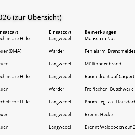
2026
(zur Übersicht)
insatzart
Einsatzort
Bemerkungen
chnische Hilfe
Langwedel
Mensch in Not
euer (BMA)
Warder
Fehlalarm, Brandmelde
euer
Langwedel
Mülltonnenbrand
chnische Hilfe
Langwedel
Baum droht auf Carpor
euer
Warder
Freiflächen, Buschwerk
chnische Hilfe
Langwedel
Baum liegt auf Hausdac
euer
Langwedel
Brennt Hecke
euer
Langwedel
Brennt Waldboden auf