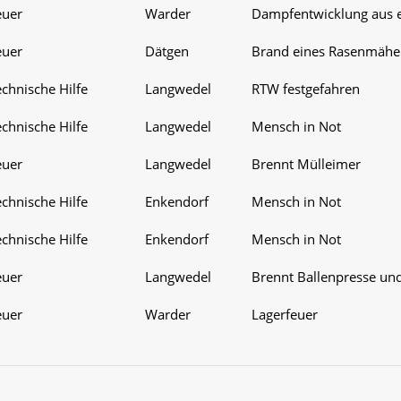
euer
Warder
Dampfentwicklung aus e
euer
Dätgen
Brand eines Rasenmähe
chnische Hilfe
Langwedel
RTW festgefahren
chnische Hilfe
Langwedel
Mensch in Not
euer
Langwedel
Brennt Mülleimer
chnische Hilfe
Enkendorf
Mensch in Not
chnische Hilfe
Enkendorf
Mensch in Not
euer
Langwedel
Brennt Ballenpresse und
euer
Warder
Lagerfeuer