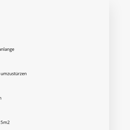
anlange
t umzustürzen
h
 25m2